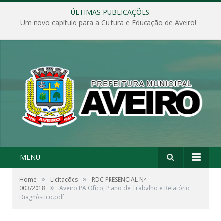
ÚLTIMAS PUBLICAÇÕES:
Um novo capítulo para a Cultura e Educação de Aveiro!
MENU
»
»
Home
Licitações
RDC PRESENCIAL Nº
»
003/2018
Aveiro PA Ofíco, Plano de Trabalho e Relatório
Diagnóstico.pdf