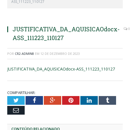
ASS_111223_110127
JUSTIFICATIVA_DA_AQUISICAOdocx-
0
ASS_111223_110127
POR
CR2-ADMIN8
EM
12 DE DEZEMBRO DE 2023
JUSTIFICATIVA_DA_AQUISICAOdocx-ASS_111223_110127
COMPARTILHAR:
Twitter
Facebook
Google+
Pinterest
LinkedIn
Tumblr
Email
CONTEÚDO RELACIONADO