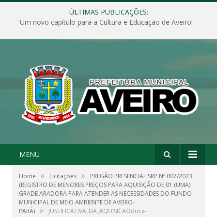
ÚLTIMAS PUBLICAÇÕES:
Um novo capítulo para a Cultura e Educação de Aveiro!
MENU
»
»
Home
Licitações
PREGÃO PRESENCIAL SRP Nº 007/2023
(REGISTRO DE MENORES PREÇOS PARA AQUISIÇÃO DE 01 (UMA)
GRADE ARADORA PARA ATENDER AS NECESSIDADES DO FUNDO
MUNICIPAL DE MEIO AMBIENTE DE AVEIRO-
»
PARÁ)
JUSTIFICATIVA_DA_AQUISICAOdocx-