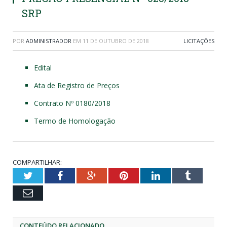
SRP
POR
ADMINISTRADOR
EM
11 DE OUTUBRO DE 2018
LICITAÇÕES
Edital
Ata de Registro de Preços
Contrato Nº 0180/2018
Termo de Homologação
COMPARTILHAR:
Twitter
Facebook
Google+
Pinterest
LinkedIn
Tumblr
Email
CONTEÚDO RELACIONADO