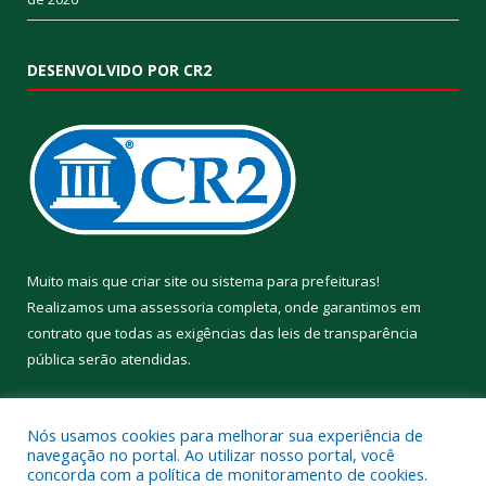
DESENVOLVIDO POR CR2
Muito mais que
criar site
ou
sistema para prefeituras
!
Realizamos uma
assessoria
completa, onde garantimos em
contrato que todas as exigências das
leis de transparência
pública
serão atendidas.
Conheça o
PNTP
e o
Radar da Transparência Pública
Nós usamos cookies para melhorar sua experiência de
navegação no portal. Ao utilizar nosso portal, você
concorda com a política de monitoramento de cookies.