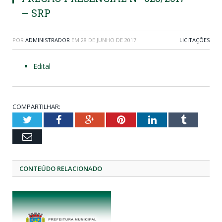
– SRP
POR
ADMINISTRADOR
EM
28 DE JUNHO DE 2017
LICITAÇÕES
Edital
COMPARTILHAR:
Twitter
Facebook
Google+
Pinterest
LinkedIn
Tumblr
Email
CONTEÚDO RELACIONADO