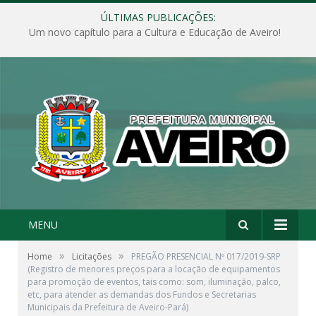
ÚLTIMAS PUBLICAÇÕES:
Um novo capítulo para a Cultura e Educação de Aveiro!
MENU
»
»
Home
Licitações
PREGÃO PRESENCIAL Nº 017/2019-SRP
(Registro de menores preços para a locação de equipamentos
para promoção de eventos, tais como: som, iluminação, palco,
etc, para atender as demandas dos Fundos e Secretarias
Municipais da Prefeitura de Aveiro-Pará)