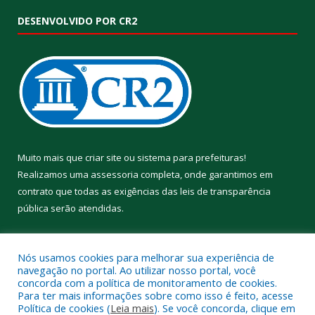
DESENVOLVIDO POR CR2
Muito mais que
criar site
ou
sistema para prefeituras
!
Realizamos uma
assessoria
completa, onde garantimos em
contrato que todas as exigências das
leis de transparência
pública
serão atendidas.
Conheça o
PNTP
e o
Radar da Transparência Pública
Nós usamos cookies para melhorar sua experiência de
navegação no portal. Ao utilizar nosso portal, você
concorda com a política de monitoramento de cookies.
Para ter mais informações sobre como isso é feito, acesse
Política de cookies (
Leia mais
). Se você concorda, clique em
Todos os direitos reservados a Prefeitura Municipal de Aveiro.