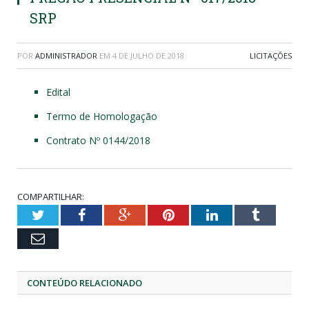
SRP
POR
ADMINISTRADOR
EM
4 DE JULHO DE 2018
LICITAÇÕES
Edital
Termo de Homologação
Contrato Nº 0144/2018
COMPARTILHAR:
Twitter
Facebook
Google+
Pinterest
LinkedIn
Tumblr
Email
CONTEÚDO RELACIONADO