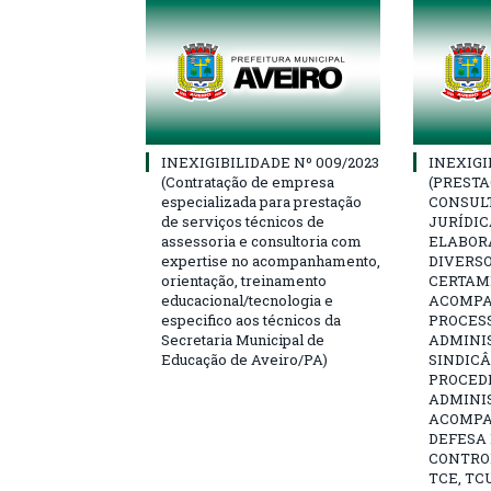
INEXIGIBILIDADE Nº 009/2023
INEXIGI
(Contratação de empresa
(PRESTA
especializada para prestação
CONSULT
de serviços técnicos de
JURÍDIC
assessoria e consultoria com
ELABOR
expertise no acompanhamento,
DIVERSO
orientação, treinamento
CERTAME
educacional/tecnologia e
ACOMP
especifico aos técnicos da
PROCESS
Secretaria Municipal de
ADMINI
Educação de Aveiro/PA)
SINDICÂ
PROCED
ADMINI
ACOMP
DEFESA 
CONTRO
TCE, TCU