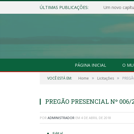
ÚLTIMAS PUBLICAÇÕES:
Um novo capítul
PÁGINA INICIAL
O MU
»
»
VOCÊ ESTÁ EM:
Home
Licitações
PREGÃO
PREGÃO PRESENCIAL Nº 006/
POR
ADMINISTRADOR
EM
4 DE ABRIL DE 2018
Edital