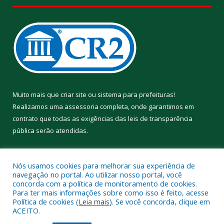
Muito mais que
criar site
ou
sistema para prefeituras
!
Realizamos uma
assessoria
completa, onde garantimos em
contrato que todas as exigências das
leis de transparência
pública
serão atendidas.
Conheça o
PNTP
e o
Radar da Transparência Pública
Nós usamos cookies para melhorar sua experiência de
navegação no portal. Ao utilizar nosso portal, você
concorda com a política de monitoramento de cookies.
Para ter mais informações sobre como isso é feito, acesse
Política de cookies (
Leia mais
). Se você concorda, clique em
Todos os direitos reservados a Prefeitura Municipal de Aveiro.
ACEITO.