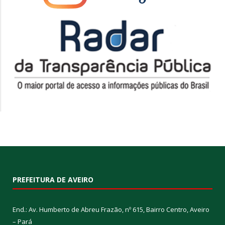
PREFEITURA DE AVEIRO
End.: Av. Humberto de Abreu Frazão, nº 615, Bairro Centro, Aveiro
– Pará