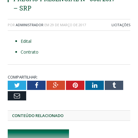
– SRP
POR
ADMINISTRADOR
EM
29 DE MARÇO DE 2017
LICITAÇÕES
Edital
Contrato
COMPARTILHAR:
Twitter
Facebook
Google+
Pinterest
LinkedIn
Tumblr
Email
CONTEÚDO RELACIONADO