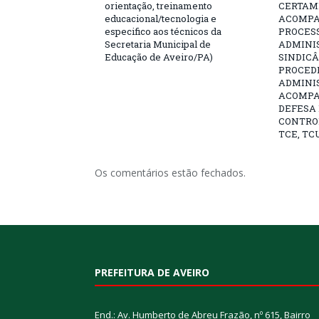
orientação, treinamento
CERTAME
educacional/tecnologia e
ACOMP
especifico aos técnicos da
PROCESS
Secretaria Municipal de
ADMINI
Educação de Aveiro/PA)
SINDICÂ
PROCED
ADMINI
ACOMP
DEFESA 
CONTRO
TCE, TCU
Os comentários estão fechados.
PREFEITURA DE AVEIRO
End.: Av. Humberto de Abreu Frazão, nº 615, Bairro