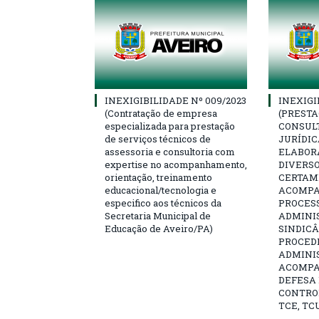
INEXIGIBILIDADE Nº 009/2023
INEXIGI
(Contratação de empresa
(PRESTA
especializada para prestação
CONSULT
de serviços técnicos de
JURÍDIC
assessoria e consultoria com
ELABOR
expertise no acompanhamento,
DIVERSO
orientação, treinamento
CERTAME
educacional/tecnologia e
ACOMP
especifico aos técnicos da
PROCESS
Secretaria Municipal de
ADMINI
Educação de Aveiro/PA)
SINDICÂ
PROCED
ADMINI
ACOMP
DEFESA 
CONTRO
TCE, TCU