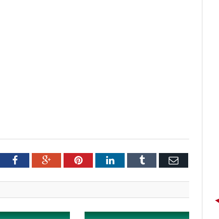
tter
Facebook
Google+
Pinterest
LinkedIn
Tumblr
Email