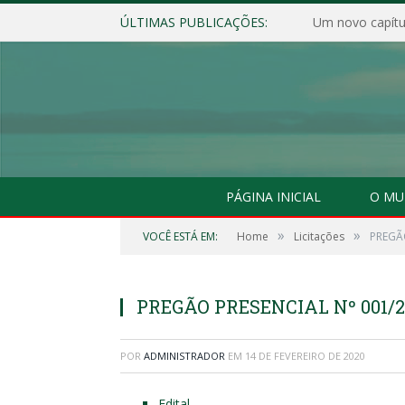
ÚLTIMAS PUBLICAÇÕES:
Um novo capítul
PÁGINA INICIAL
O MU
»
»
VOCÊ ESTÁ EM:
Home
Licitações
PREGÃO
PREGÃO PRESENCIAL Nº 001/
POR
ADMINISTRADOR
EM
14 DE FEVEREIRO DE 2020
Edital