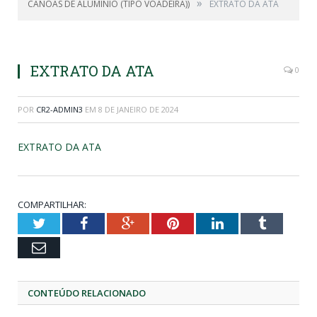
»
CANOAS DE ALUMÍNIO (TIPO VOADEIRA))
EXTRATO DA ATA
EXTRATO DA ATA
0
POR
CR2-ADMIN3
EM
8 DE JANEIRO DE 2024
EXTRATO DA ATA
COMPARTILHAR:
Twitter
Facebook
Google+
Pinterest
LinkedIn
Tumblr
Email
CONTEÚDO RELACIONADO