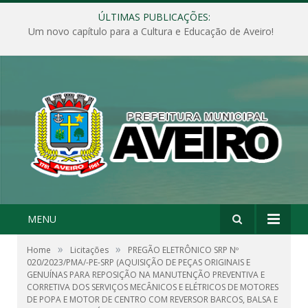
ÚLTIMAS PUBLICAÇÕES:
Um novo capítulo para a Cultura e Educação de Aveiro!
MENU
»
»
Home
Licitações
PREGÃO ELETRÔNICO SRP Nº
020/2023/PMA/-PE-SRP (AQUISIÇÃO DE PEÇAS ORIGINAIS E
GENUÍNAS PARA REPOSIÇÃO NA MANUTENÇÃO PREVENTIVA E
CORRETIVA DOS SERVIÇOS MECÂNICOS E ELÉTRICOS DE MOTORES
DE POPA E MOTOR DE CENTRO COM REVERSOR BARCOS, BALSA E