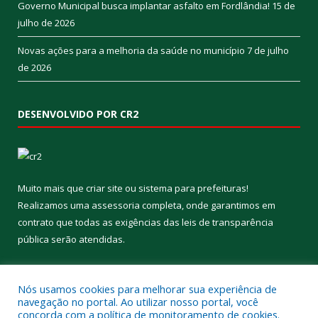
Governo Municipal busca implantar asfalto em Fordlândia!
15 de
julho de 2026
Novas ações para a melhoria da saúde no município
7 de julho
de 2026
DESENVOLVIDO POR CR2
Muito mais que
criar site
ou
sistema para prefeituras
!
Realizamos uma
assessoria
completa, onde garantimos em
contrato que todas as exigências das
leis de transparência
pública
serão atendidas.
Conheça o
PNTP
e o
Radar da Transparência Pública
Nós usamos cookies para melhorar sua experiência de
navegação no portal. Ao utilizar nosso portal, você
concorda com a política de monitoramento de cookies.