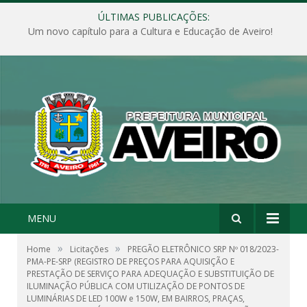
ÚLTIMAS PUBLICAÇÕES:
Um novo capítulo para a Cultura e Educação de Aveiro!
MENU
»
»
Home
Licitações
PREGÃO ELETRÔNICO SRP Nº 018/2023-
PMA-PE-SRP (REGISTRO DE PREÇOS PARA AQUISIÇÃO E
PRESTAÇÃO DE SERVIÇO PARA ADEQUAÇÃO E SUBSTITUIÇÃO DE
ILUMINAÇÃO PÚBLICA COM UTILIZAÇÃO DE PONTOS DE
LUMINÁRIAS DE LED 100W e 150W, EM BAIRROS, PRAÇAS,