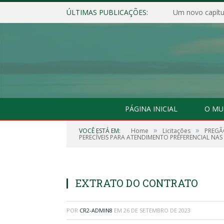
ÚLTIMAS PUBLICAÇÕES:
Um novo capítul
PÁGINA INICIAL
O MU
»
»
VOCÊ ESTÁ EM:
Home
Licitações
PREGÃO
PERECÍVEIS PARA ATENDIMENTO PREFERENCIAL NAS
EXTRATO DO CONTRATO
POR
CR2-ADMIN8
EM
26 DE SETEMBRO DE 2023