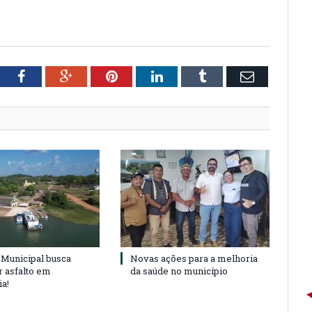
tter
Facebook
Google+
Pinterest
LinkedIn
Tumblr
Email
Municipal busca
Novas ações para a melhoria
r asfalto em
da saúde no município
ia!