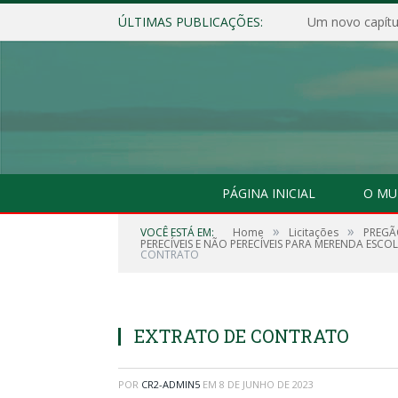
ÚLTIMAS PUBLICAÇÕES:
Um novo capítul
PÁGINA INICIAL
O MU
»
»
VOCÊ ESTÁ EM:
Home
Licitações
PREGÃ
PERECÍVEIS E NÃO PERECÍVEIS PARA MERENDA ESC
CONTRATO
EXTRATO DE CONTRATO
POR
CR2-ADMIN5
EM
8 DE JUNHO DE 2023