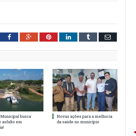
tter
Facebook
Google+
Pinterest
LinkedIn
Tumblr
Email
Municipal busca
Novas ações para a melhoria
r asfalto em
da saúde no município
ia!