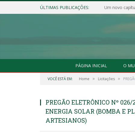
ÚLTIMAS PUBLICAÇÕES:
Um novo capítul
PÁGINA INICIAL
O MU
»
»
VOCÊ ESTÁ EM:
Home
Licitações
PREGÃO
PREGÃO ELETRÔNICO Nº 026/2
ENERGIA SOLAR (BOMBA E P
ARTESIANOS)