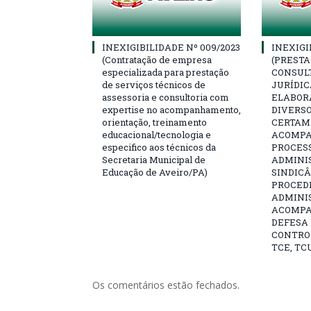
INEXIGIBILIDADE Nº 009/2023
INEXIGI
(Contratação de empresa
(PRESTA
especializada para prestação
CONSULT
de serviços técnicos de
JURÍDIC
assessoria e consultoria com
ELABOR
expertise no acompanhamento,
DIVERSO
orientação, treinamento
CERTAME
educacional/tecnologia e
ACOMP
especifico aos técnicos da
PROCESS
Secretaria Municipal de
ADMINI
Educação de Aveiro/PA)
SINDICÂ
PROCED
ADMINI
ACOMP
DEFESA 
CONTRO
TCE, TCU
Os comentários estão fechados.