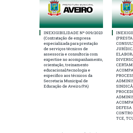
INEXIGIBILIDADE Nº 009/2023
INEXIGI
(Contratação de empresa
(PRESTA
especializada para prestação
CONSULT
de serviços técnicos de
JURÍDIC
assessoria e consultoria com
ELABOR
expertise no acompanhamento,
DIVERSO
orientação, treinamento
CERTAME
educacional/tecnologia e
ACOMP
especifico aos técnicos da
PROCESS
Secretaria Municipal de
ADMINI
Educação de Aveiro/PA)
SINDICÂ
PROCED
ADMINI
ACOMP
DEFESA 
CONTRO
TCE, TCU