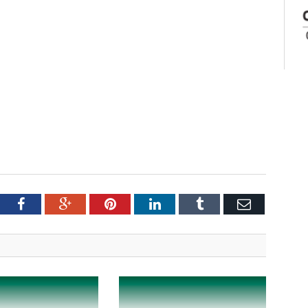
tter
Facebook
Google+
Pinterest
LinkedIn
Tumblr
Email