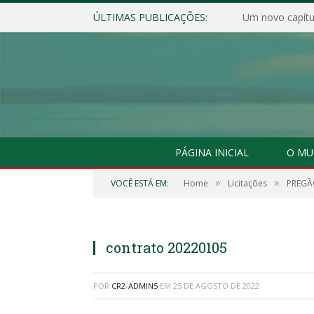
ÚLTIMAS PUBLICAÇÕES:
Um novo capítul
PÁGINA INICIAL
O MU
»
»
VOCÊ ESTÁ EM:
Home
Licitações
PREGÃO
contrato 20220105
POR
CR2-ADMIN5
EM
25 DE AGOSTO DE 2022