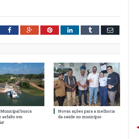
tter
Facebook
Google+
Pinterest
LinkedIn
Tumblr
Email
Municipal busca
Novas ações para a melhoria
r asfalto em
da saúde no município
ia!