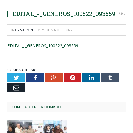
EDITAL_-_GENEROS_100522_093559
0
POR
CR2-ADMIN3
EM
25 DE MAIO DE 2022
EDITAL_-_GENEROS_100522_093559
COMPARTILHAR:
Twitter
Facebook
Google+
Pinterest
LinkedIn
Tumblr
Email
CONTEÚDO RELACIONADO