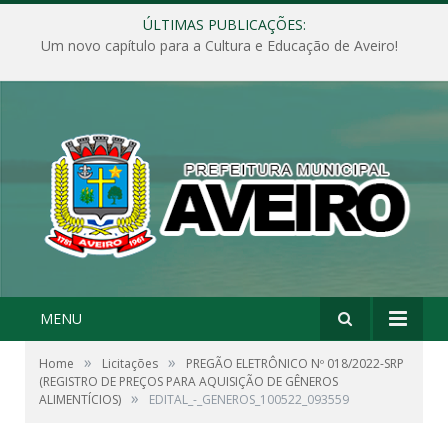
ÚLTIMAS PUBLICAÇÕES:
Um novo capítulo para a Cultura e Educação de Aveiro!
MENU
»
»
Home
Licitações
PREGÃO ELETRÔNICO Nº 018/2022-SRP
(REGISTRO DE PREÇOS PARA AQUISIÇÃO DE GÊNEROS
»
ALIMENTÍCIOS)
EDITAL_-_GENEROS_100522_093559