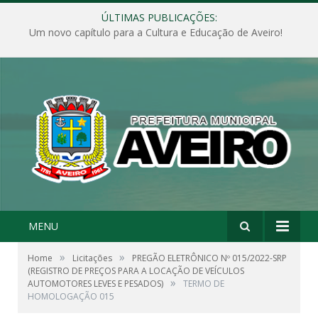
ÚLTIMAS PUBLICAÇÕES:
Um novo capítulo para a Cultura e Educação de Aveiro!
MENU
»
»
Home
Licitações
PREGÃO ELETRÔNICO Nº 015/2022-SRP
(REGISTRO DE PREÇOS PARA A LOCAÇÃO DE VEÍCULOS
»
AUTOMOTORES LEVES E PESADOS)
TERMO DE
HOMOLOGAÇÃO 015