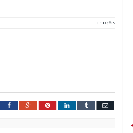
LICITAÇÕES
tter
Facebook
Google+
Pinterest
LinkedIn
Tumblr
Email