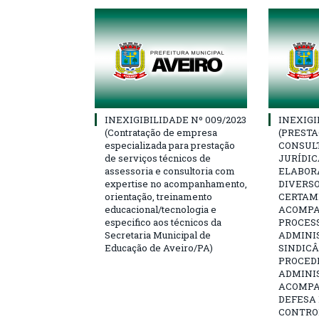
INEXIGIBILIDADE Nº 009/2023
INEXIGI
(Contratação de empresa
(PRESTA
especializada para prestação
CONSULT
de serviços técnicos de
JURÍDIC
assessoria e consultoria com
ELABOR
expertise no acompanhamento,
DIVERSO
orientação, treinamento
CERTAME
educacional/tecnologia e
ACOMP
especifico aos técnicos da
PROCESS
Secretaria Municipal de
ADMINI
Educação de Aveiro/PA)
SINDICÂ
PROCED
ADMINI
ACOMP
DEFESA 
CONTRO