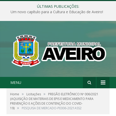
ÚLTIMAS PUBLICAÇÕES:
Um novo capítulo para a Cultura e Educação de Aveiro!
MENU
»
»
Home
Licitações
PREGÃO ELETRÔNICO Nº 006/2021
(AQUISIÇÃO DE MATERIAIS DE EPIS E MEDICAMENTO PARA
PREVENÇÃO E AÇÕES DE CONTENÇÃO DO COVID-
»
19)
PESQUISA DE MERCADO-PE006-2021ASS2