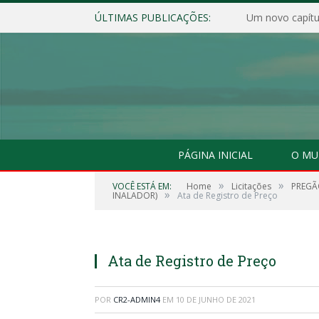
ÚLTIMAS PUBLICAÇÕES:
Um novo capítul
PÁGINA INICIAL
O MU
»
»
VOCÊ ESTÁ EM:
Home
Licitações
PREGÃ
»
INALADOR)
Ata de Registro de Preço
Ata de Registro de Preço
POR
CR2-ADMIN4
EM
10 DE JUNHO DE 2021