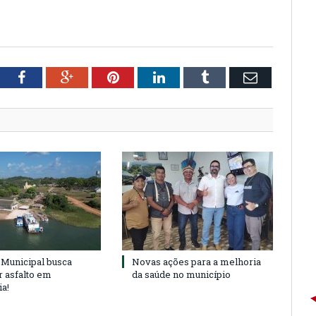
tter
Facebook
Google+
Pinterest
LinkedIn
Tumblr
Email
Municipal busca
Novas ações para a melhoria
r asfalto em
da saúde no município
ia!