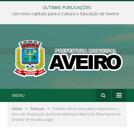
ÚLTIMAS PUBLICAÇÕES:
Um novo capítulo para a Cultura e Educação de Aveiro!
MENU
»
»
Home
Notícias
Prefeito Vilson Gonçalves inspeciona a
obra de Ampliação da Escola Municipal Maria da Sílvia Nunes no
Distrito de Brasília Legal