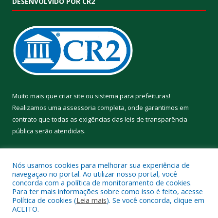
DESENVOLVIDO POR CR2
Muito mais que
criar site
ou
sistema para prefeituras
!
Realizamos uma
assessoria
completa, onde garantimos em
contrato que todas as exigências das
leis de transparência
pública
serão atendidas.
Conheça o
PNTP
e o
Radar da Transparência Pública
Nós usamos cookies para melhorar sua experiência de
navegação no portal. Ao utilizar nosso portal, você
concorda com a política de monitoramento de cookies.
Para ter mais informações sobre como isso é feito, acesse
Política de cookies (
Leia mais
). Se você concorda, clique em
Todos os direitos reservados a Prefeitura Municipal de Aveiro.
ACEITO.