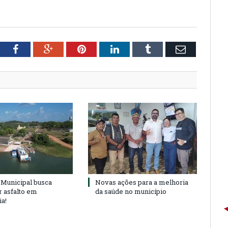
tter
Facebook
Google+
Pinterest
LinkedIn
Tumblr
Email
Municipal busca
Novas ações para a melhoria
r asfalto em
da saúde no município
ia!