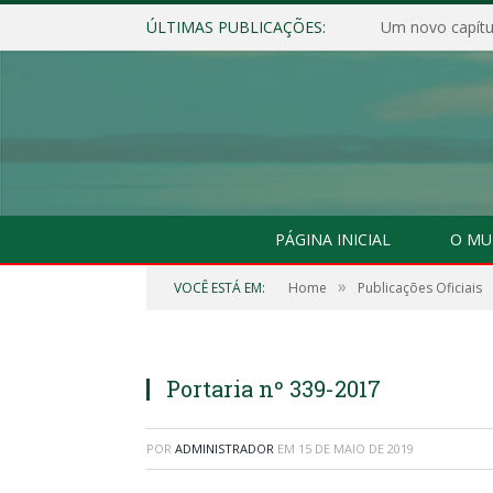
ÚLTIMAS PUBLICAÇÕES:
Um novo capítul
PÁGINA INICIAL
O MU
»
VOCÊ ESTÁ EM:
Home
Publicações Oficiais
Portaria nº 339-2017
POR
ADMINISTRADOR
EM
15 DE MAIO DE 2019