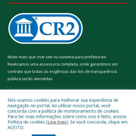
Muito mais que
criar site
ou
sistema para prefeituras
!
Realizamos uma
assessoria
completa, onde garantimos em
contrato que todas as exigências das
leis de transparência
pública
serão atendidas.
Conheça o
PNTP
e o
Radar da Transparência Pública
Nós usamos cookies para melhorar sua experiência de
navegação no portal. Ao utilizar nosso portal, você
concorda com a política de monitoramento de cookies.
Para ter mais informações sobre como isso é feito, acesse
Política de cookies (
Leia mais
). Se você concorda, clique em
Todos os direitos reservados a Prefeitura Municipal de Aveiro.
ACEITO.