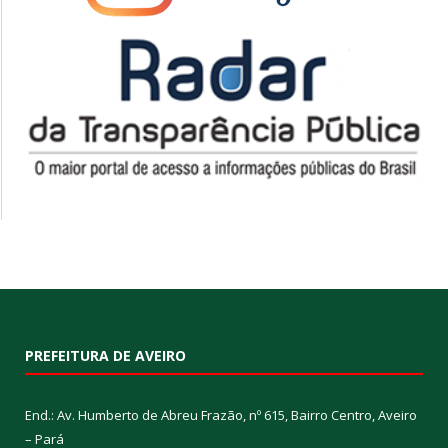
PREFEITURA DE AVEIRO
End.: Av. Humberto de Abreu Frazão, nº 615, Bairro Centro, Aveiro
– Pará