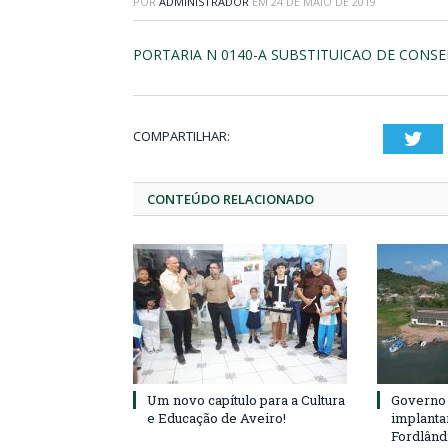
POR
ADMINISTRADOR
EM
24 DE MAIO DE 2019
PORTARIA N 0140-A SUBSTITUICAO DE CONSEL
COMPARTILHAR:
Twi
CONTEÚDO RELACIONADO
Um novo capítulo para a Cultura
Governo 
e Educação de Aveiro!
implanta
Fordlând