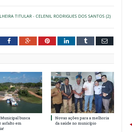
HEIRA TITULAR - CELENIL RODRIGUES DOS SANTOS (2)
tter
Facebook
Google+
Pinterest
LinkedIn
Tumblr
Email
Municipal busca
Novas ações para a melhoria
r asfalto em
da saúde no município
ia!