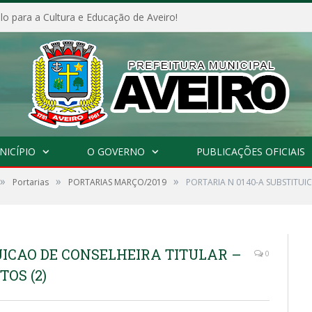
o para a Cultura e Educação de Aveiro!
NICÍPIO
O GOVERNO
PUBLICAÇÕES OFICIAIS
»
»
»
Portarias
PORTARIAS MARÇO/2019
PORTARIA N 0140-A SUBSTITUIC
UICAO DE CONSELHEIRA TITULAR –
0
OS (2)