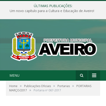
ÚLTIMAS PUBLICAÇÕES:
Um novo capítulo para a Cultura e Educação de Aveiro!
MENU
»
»
»
Home
Publicações Oficiais
Portarias
PORTARIAS
»
MARÇO/2017
Portaria nº 067-2017