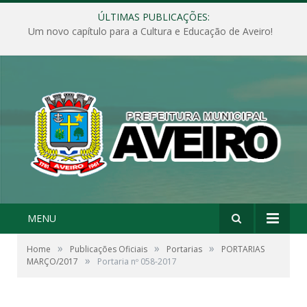
ÚLTIMAS PUBLICAÇÕES:
Um novo capítulo para a Cultura e Educação de Aveiro!
MENU
»
»
»
Home
Publicações Oficiais
Portarias
PORTARIAS
»
MARÇO/2017
Portaria nº 058-2017