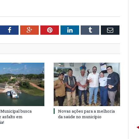
tter
Facebook
Google+
Pinterest
LinkedIn
Tumblr
Email
Municipal busca
Novas ações para a melhoria
r asfalto em
da saúde no município
ia!