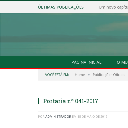
ÚLTIMAS PUBLICAÇÕES:
Um novo capítul
PÁGINA INICIAL
O MU
»
VOCÊ ESTÁ EM:
Home
Publicações Oficiais
Portaria nº 041-2017
POR
ADMINISTRADOR
EM
15 DE MAIO DE 2019