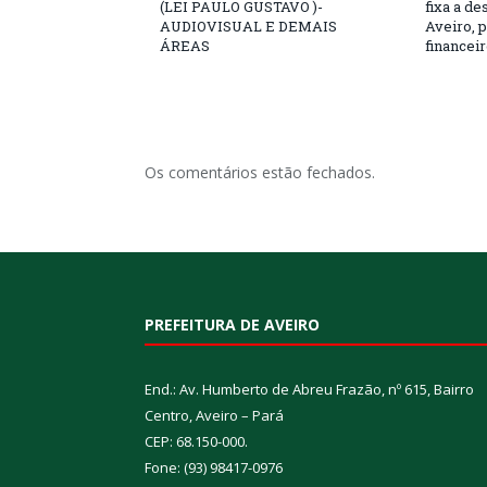
(LEI PAULO GUSTAVO )-
fixa a d
AUDIOVISUAL E DEMAIS
Aveiro, p
ÁREAS
financeir
Os comentários estão fechados.
PREFEITURA DE AVEIRO
End.: Av. Humberto de Abreu Frazão, nº 615, Bairro
Centro, Aveiro – Pará
CEP: 68.150-000.
Fone: (93) 98417-0976