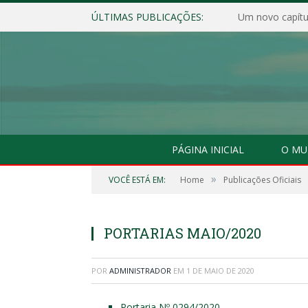
ÚLTIMAS PUBLICAÇÕES:
Um novo capítul
PÁGINA INICIAL
O MU
»
VOCÊ ESTÁ EM:
Home
Publicações Oficiais
PORTARIAS MAIO/2020
POR
ADMINISTRADOR
EM
1 DE MAIO DE 2020
Portaria Nº 0294/2020