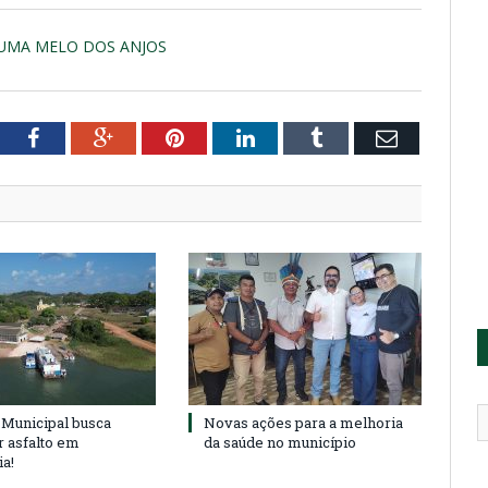
EUMA MELO DOS ANJOS
tter
Facebook
Google+
Pinterest
LinkedIn
Tumblr
Email
Municipal busca
Novas ações para a melhoria
r asfalto em
da saúde no município
ia!