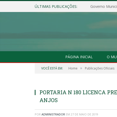
ÚLTIMAS PUBLICAÇÕES:
Governo Municip
PÁGINA INICIAL
O MU
»
VOCÊ ESTÁ EM:
Home
Publicações Oficiais
PORTARIA N 180 LICENCA P
ANJOS
POR
ADMINISTRADOR
EM
27 DE MAIO DE 2019