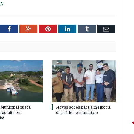
VA
tter
Facebook
Google+
Pinterest
LinkedIn
Tumblr
Email
Municipal busca
Novas ações para a melhoria
r asfalto em
da saúde no município
ia!