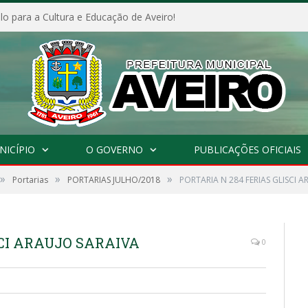
o para a Cultura e Educação de Aveiro!
NICÍPIO
O GOVERNO
PUBLICAÇÕES OFICIAIS
»
»
»
Portarias
PORTARIAS JULHO/2018
PORTARIA N 284 FERIAS GLISCI A
SCI ARAUJO SARAIVA
0