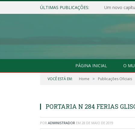
ÚLTIMAS PUBLICAÇÕES:
Um novo capítul
PÁGINA INICIAL
O MU
»
VOCÊ ESTÁ EM:
Home
Publicações Oficiais
PORTARIA N 284 FERIAS GLI
POR
ADMINISTRADOR
EM
28 DE MAIO DE 2019