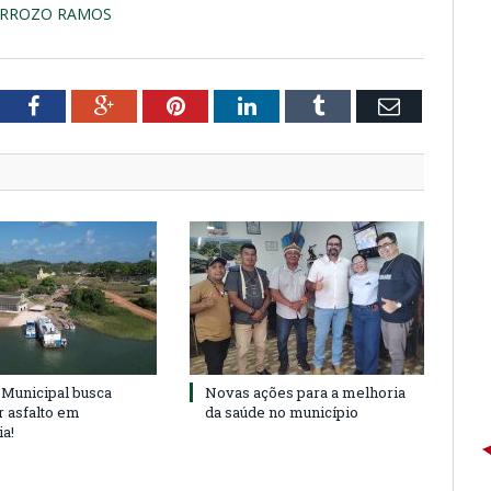
ARROZO RAMOS
tter
Facebook
Google+
Pinterest
LinkedIn
Tumblr
Email
Municipal busca
Novas ações para a melhoria
r asfalto em
da saúde no município
ia!