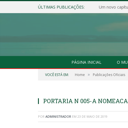
ÚLTIMAS PUBLICAÇÕES:
Um novo capítul
PÁGINA INICIAL
O MU
»
VOCÊ ESTÁ EM:
Home
Publicações Oficiais
PORTARIA N 005-A NOMEACA
POR
ADMINISTRADOR
EM
23 DE MAIO DE 2019