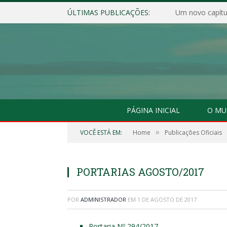
ÚLTIMAS PUBLICAÇÕES:
Um novo capítul
PÁGINA INICIAL
O MU
»
VOCÊ ESTÁ EM:
Home
Publicações Oficiais
PORTARIAS AGOSTO/2017
POR
ADMINISTRADOR
EM
1 DE AGOSTO DE 2017
Portaria Nº 294/2017