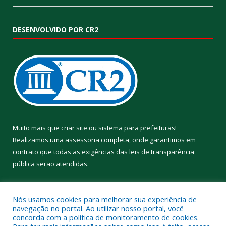
DESENVOLVIDO POR CR2
Muito mais que
criar site
ou
sistema para prefeituras
!
Realizamos uma
assessoria
completa, onde garantimos em
contrato que todas as exigências das
leis de transparência
pública
serão atendidas.
Conheça o
PNTP
e o
Radar da Transparência Pública
Nós usamos cookies para melhorar sua experiência de
navegação no portal. Ao utilizar nosso portal, você
concorda com a política de monitoramento de cookies.