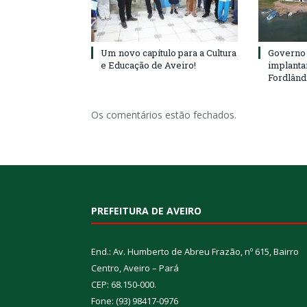
Um novo capítulo para a Cultura
Governo 
e Educação de Aveiro!
implanta
Fordlând
Os comentários estão fechados.
PREFEITURA DE AVEIRO
End.: Av. Humberto de Abreu Frazão, nº 615, Bairro
Centro, Aveiro – Pará
CEP: 68.150-000.
Fone: (93) 98417-0976