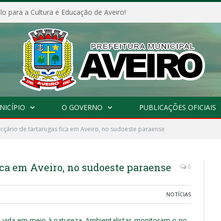
o para a Cultura e Educação de Aveiro!
NICÍPIO
O GOVERNO
PUBLICAÇÕES OFICIAIS
rçário de tartarugas fica em Aveiro, no sudoeste paraense
fica em Aveiro, no sudoeste paraense
0
NOTÍCIAS
 vida em meio à natureza. Ambientalistas monitoram o rio