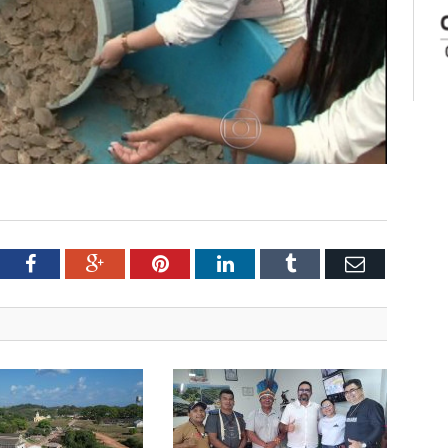
tter
Facebook
Google+
Pinterest
LinkedIn
Tumblr
Email