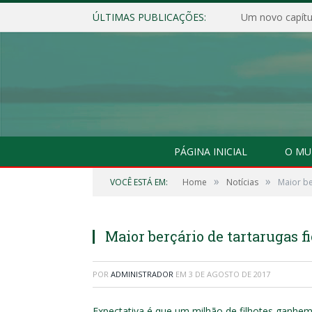
ÚLTIMAS PUBLICAÇÕES:
Um novo capítul
PÁGINA INICIAL
O MU
»
»
VOCÊ ESTÁ EM:
Home
Notícias
Maior be
Maior berçário de tartarugas 
POR
ADMINISTRADOR
EM
3 DE AGOSTO DE 2017
Expectativa é que um milhão de filhotes ganhem