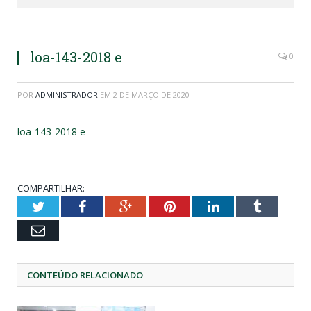
loa-143-2018 e
0
POR
ADMINISTRADOR
EM
2 DE MARÇO DE 2020
loa-143-2018 e
COMPARTILHAR:
Twitter
Facebook
Google+
Pinterest
LinkedIn
Tumblr
Email
CONTEÚDO RELACIONADO