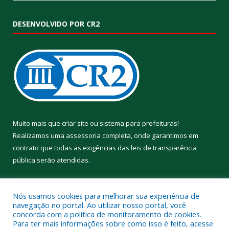
DESENVOLVIDO POR CR2
Muito mais que
criar site
ou
sistema para prefeituras
!
Realizamos uma
assessoria
completa, onde garantimos em
contrato que todas as exigências das
leis de transparência
pública
serão atendidas.
Conheça o
PNTP
e o
Radar da Transparência Pública
Nós usamos cookies para melhorar sua experiência de
navegação no portal. Ao utilizar nosso portal, você
concorda com a política de monitoramento de cookies.
Para ter mais informações sobre como isso é feito, acesse