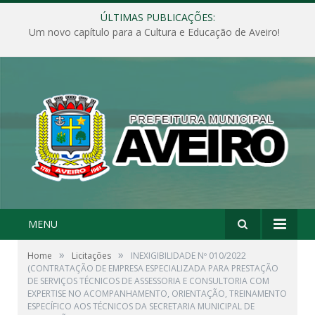
ÚLTIMAS PUBLICAÇÕES:
Um novo capítulo para a Cultura e Educação de Aveiro!
MENU
»
»
Home
Licitações
INEXIGIBILIDADE Nº 010/2022
(CONTRATAÇÃO DE EMPRESA ESPECIALIZADA PARA PRESTAÇÃO
DE SERVIÇOS TÉCNICOS DE ASSESSORIA E CONSULTORIA COM
EXPERTISE NO ACOMPANHAMENTO, ORIENTAÇÃO, TREINAMENTO
ESPECÍFICO AOS TÉCNICOS DA SECRETARIA MUNICIPAL DE