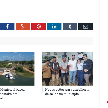
tter
Facebook
Google+
Pinterest
LinkedIn
Tumblr
Email
Municipal busca
Novas ações para a melhoria
r asfalto em
da saúde no município
ia!