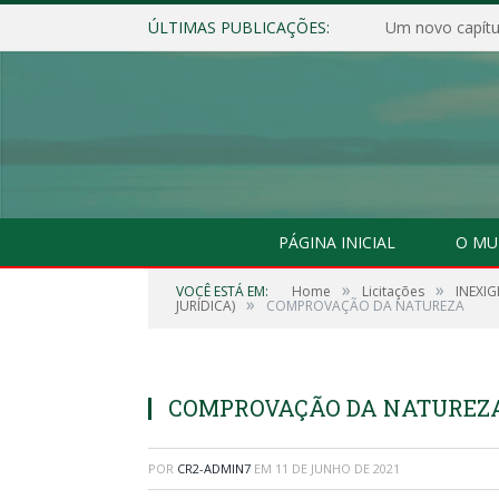
ÚLTIMAS PUBLICAÇÕES:
Um novo capítul
PÁGINA INICIAL
O MU
»
»
VOCÊ ESTÁ EM:
Home
Licitações
INEXIG
»
JURÍDICA)
COMPROVAÇÃO DA NATUREZA
COMPROVAÇÃO DA NATUREZ
POR
CR2-ADMIN7
EM
11 DE JUNHO DE 2021