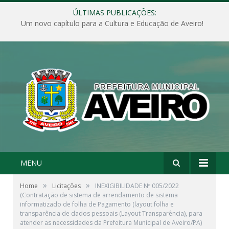
ÚLTIMAS PUBLICAÇÕES:
Um novo capítulo para a Cultura e Educação de Aveiro!
MENU
»
»
Home
Licitações
INEXIGIBILIDADE Nº 005/2022
(Contratação de sistema de arrendamento de sistema
informatizado de folha de Pagamento (layout folha e
transparência de dados pessoais (Layout Transparência), para
atender as necessidades da Prefeitura Municipal de Aveiro/PA)