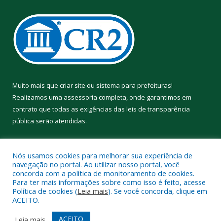
Muito mais que
criar site
ou
sistema para prefeituras
!
Realizamos uma
assessoria
completa, onde garantimos em
contrato que todas as exigências das
leis de transparência
pública
serão atendidas.
Conheça o
PNTP
e o
Radar da Transparência Pública
Nós usamos cookies para melhorar sua experiência de
navegação no portal. Ao utilizar nosso portal, você
concorda com a política de monitoramento de cookies.
Para ter mais informações sobre como isso é feito, acesse
Política de cookies (
Leia mais
). Se você concorda, clique em
Todos os direitos reservados a Prefeitura Municipal de Aveiro.
ACEITO.
Mapa do Site
Acessar Área Administrativa
ACEITO
Leia mais