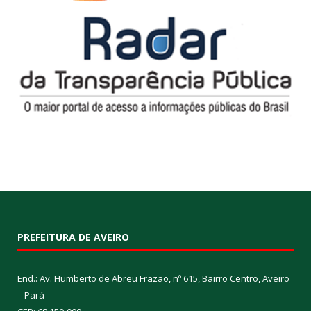
PREFEITURA DE AVEIRO
End.: Av. Humberto de Abreu Frazão, nº 615, Bairro Centro, Aveiro
– Pará