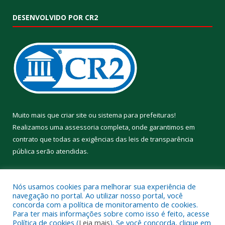
DESENVOLVIDO POR CR2
Muito mais que
criar site
ou
sistema para prefeituras
!
Realizamos uma
assessoria
completa, onde garantimos em
contrato que todas as exigências das
leis de transparência
pública
serão atendidas.
Conheça o
PNTP
e o
Radar da Transparência Pública
Nós usamos cookies para melhorar sua experiência de
navegação no portal. Ao utilizar nosso portal, você
concorda com a política de monitoramento de cookies.
Para ter mais informações sobre como isso é feito, acesse
Política de cookies (
Leia mais
). Se você concorda, clique em