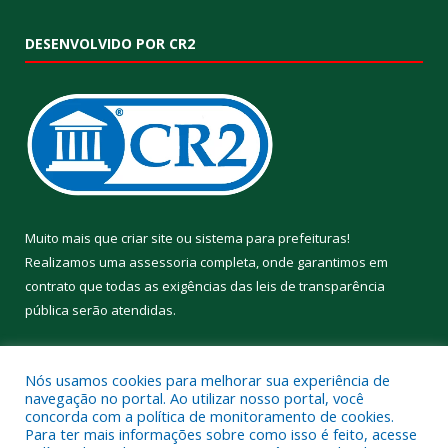
DESENVOLVIDO POR CR2
Muito mais que
criar site
ou
sistema para prefeituras
!
Realizamos uma
assessoria
completa, onde garantimos em
contrato que todas as exigências das
leis de transparência
pública
serão atendidas.
Conheça o
PNTP
e o
Radar da Transparência Pública
Nós usamos cookies para melhorar sua experiência de
navegação no portal. Ao utilizar nosso portal, você
concorda com a política de monitoramento de cookies.
Para ter mais informações sobre como isso é feito, acesse