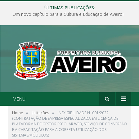
ÚLTIMAS PUBLICAÇÕES:
Um novo capítulo para a Cultura e Educação de Aveiro!
MENU
»
»
Home
Licitações
INEXIGIBILIDADE Nº 001/2022
(CONTRATAÇÃO DE EMPRESA ESPECIALIZADA EM LICENÇA DE
PLATAFORMA DE GESTOR ESCOLAR WEB, SERVIÇO DE CONVERSÃO
E A CAPACITAÇÃO PARA A CORRETA UTILIZAÇÃO DOS
SISTEMAS/MÓDULOS)