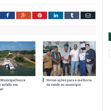
tter
Facebook
Google+
Pinterest
LinkedIn
Tumblr
Email
Municipal busca
Novas ações para a melhoria
r asfalto em
da saúde no município
ia!