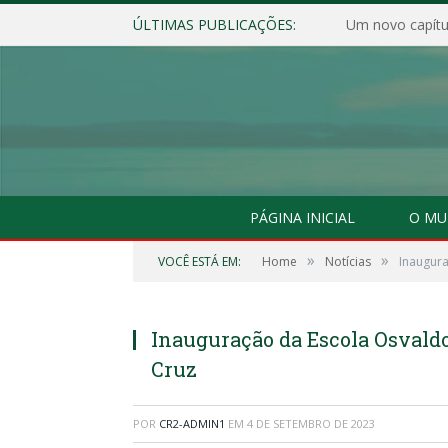
ÚLTIMAS PUBLICAÇÕES:
Um novo capítul
PÁGINA INICIAL
O MU
»
»
VOCÊ ESTÁ EM:
Home
Notícias
Inaugur
Inauguração da Escola Osvald
Cruz
POR
CR2-ADMIN1
EM
4 DE SETEMBRO DE 2023