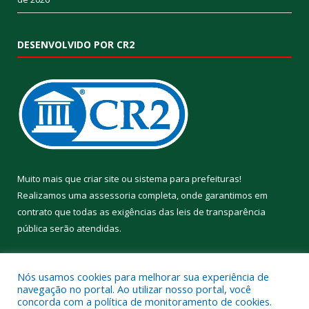
DESENVOLVIDO POR CR2
Muito mais que
criar site
ou
sistema para prefeituras
!
Realizamos uma
assessoria
completa, onde garantimos em
contrato que todas as exigências das
leis de transparência
pública
serão atendidas.
Conheça o
PNTP
e o
Radar da Transparência Pública
Nós usamos cookies para melhorar sua experiência de
navegação no portal. Ao utilizar nosso portal, você
concorda com a política de monitoramento de cookies.