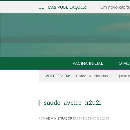
ÚLTIMAS PUBLICAÇÕES:
Um novo capítul
PÁGINA INICIAL
O MU
»
»
VOCÊ ESTÁ EM:
Home
Notícias
Equipe d
saude_aveiro_n2u2i
POR
ADMINISTRADOR
EM
17 DE MAIO DE 2019