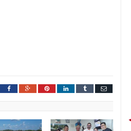
tter
Facebook
Google+
Pinterest
LinkedIn
Tumblr
Email