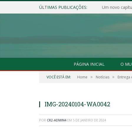
ÚLTIMAS PUBLICAÇÕES:
Um novo capítul
PÁGINA INICIAL
O MU
»
»
VOCÊ ESTÁ EM:
Home
Notícias
Entrega 
IMG-20240104-WA0042
POR
CR2-ADMIN4
EM
5 DE JANEIRO DE 2024