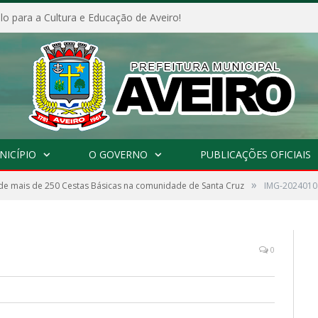
o para a Cultura e Educação de Aveiro!
NICÍPIO
O GOVERNO
PUBLICAÇÕES OFICIAIS
»
de mais de 250 Cestas Básicas na comunidade de Santa Cruz
IMG-202401
0