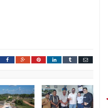
tter
Facebook
Google+
Pinterest
LinkedIn
Tumblr
Email