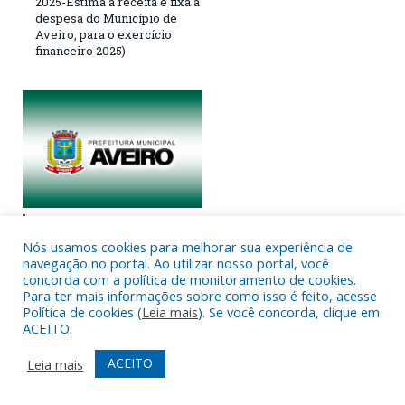
2025-Estima a receita e fixa a
despesa do Município de
Aveiro, para o exercício
financeiro 2025)
EDITAL DE CHAMAMENTO
PÚBLICO Nº 003/2023 – LEI
Nós usamos cookies para melhorar sua experiência de
PAULO GUSTAVO – DEMAIS
navegação no portal. Ao utilizar nosso portal, você
ÁREAS DA CULTURA
concorda com a política de monitoramento de cookies.
Para ter mais informações sobre como isso é feito, acesse
Política de cookies (
Leia mais
). Se você concorda, clique em
Os comentários estão fechados.
ACEITO.
ACEITO
Leia mais