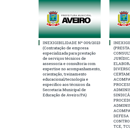
INEXIGIBILIDADE Nº 009/2023
INEXIGI
(Contratação de empresa
(PRESTA
especializada para prestação
CONSULT
de serviços técnicos de
JURÍDIC
assessoria e consultoria com
ELABOR
expertise no acompanhamento,
DIVERSO
orientação, treinamento
CERTAME
educacional/tecnologia e
ACOMP
especifico aos técnicos da
PROCESS
Secretaria Municipal de
ADMINI
Educação de Aveiro/PA)
SINDICÂ
PROCED
ADMINI
ACOMP
DEFESA 
CONTRO
TCE, TCU